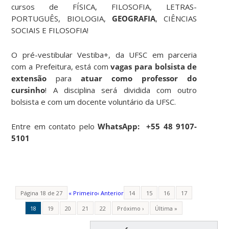
cursos de FÍSICA, FILOSOFIA, LETRAS-
PORTUGUÊS, BIOLOGIA,
GEOGRAFIA
, CIÊNCIAS
SOCIAIS E FILOSOFIA!
O pré-vestibular Vestiba+, da UFSC em parceria
com a Prefeitura, está com
vagas para bolsista de
extensão
para
atuar como professor do
cursinho
! A disciplina será dividida com outro
bolsista e com um docente voluntário da UFSC.
Entre em contato pelo
WhatsApp: +55 48 9107-
5101
Página 18 de 27
« Primeiro
‹ Anterior
14
15
16
17
18
19
20
21
22
Próximo ›
Última »