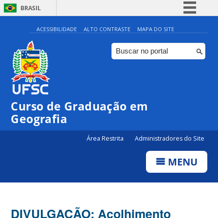
BRASIL
Simplifique!
ACESSIBILIDADE
ALTO CONTRASTE
MAPA DO SITE
Comunica BR
Participe
Acesso à informação
Legislação
Curso de Graduação em
Canais
Geografia
Área Restrita
Administradores do Site
MENU
DIVULGAÇÃO: Acolhimento