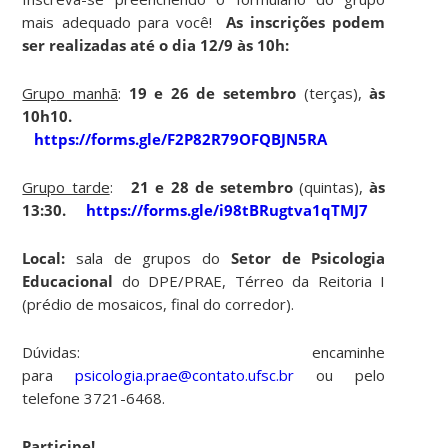
mais adequado para você!
As inscrições podem
ser realizadas até o dia 12/9 às 10h:
Grup
o manhã
:
19 e 26 de setembro
(terças),
às
10h10.
https://forms.gle/F2P82R79OFQBJN5RA
Grupo tarde
:
21 e 28 de setembro
(quintas),
às
13:30.
https://forms.gle/i98tBRugtva1qTMJ7
Local:
sala de grupos do
Setor de Psicologia
Educacional
do DPE/PRAE, Térreo da Reitoria I
(prédio de mosaicos, final do corredor).
Dúvidas: encaminhe
para
psicologia.prae@contato.ufsc.br
ou pelo
telefone 3721-6468.
Participe!