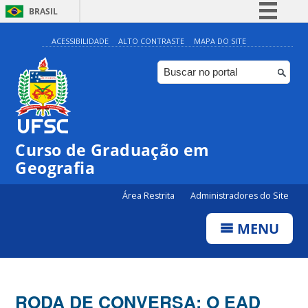
BRASIL
Simplifique!
ACESSIBILIDADE
ALTO CONTRASTE
MAPA DO SITE
Comunica BR
Participe
Acesso à informação
Legislação
Curso de Graduação em
Canais
Geografia
Área Restrita
Administradores do Site
MENU
RODA DE CONVERSA: O EAD