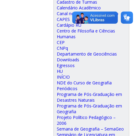
Cadastro de Turmas
Calendário Acadêmico
Canal no Youtube da SemaGeo
CAPES
Cardápio RU
Centro de Filosofia e Ciências
Humanas
CEP
CNPq
Departamento de Geociências
Downloads
Egressos
HU
INÍCIO
NDE do Curso de Geografia
Periódicos
Programa de Pós-Graduação em
Desastres Naturais
Programa de Pós-Graduação em
Geografia
Projeto Político Pedagógico –
2006
Semana de Geografia – SemaGeo
Seminário de Licenciatura em