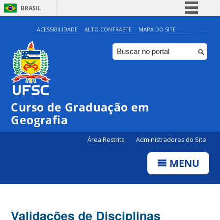
BRASIL
Simplifique!
ACESSIBILIDADE
ALTO CONTRASTE
MAPA DO SITE
Comunica BR
Participe
Acesso à informação
Legislação
Curso de Graduação em
Canais
Geografia
Área Restrita
Administradores do Site
MENU
Validações de Disciplinas