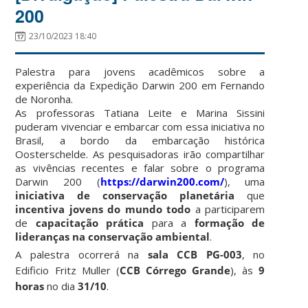
200
23/10/2023 18:40
Palestra para jovens acadêmicos sobre a
experiência da Expedição Darwin 200 em Fernando
de Noronha.
As professoras Tatiana Leite e Marina Sissini
puderam vivenciar e embarcar com essa iniciativa no
Brasil, a bordo da embarcação histórica
Oosterschelde. As pesquisadoras irão compartilhar
as vivências recentes e falar sobre o programa
Darwin 200 (
https://darwin200.com/
), uma
iniciativa de conservação planetária
que
incentiva jovens do mundo todo
a participarem
de
capacitação prática
para a
formação de
lideranças na conservação ambiental
.
A palestra ocorrerá na
sala CCB PG-003
, no
Edificio Fritz Muller (
CCB Córrego Grande
), às
9
horas
no dia
31/10
.