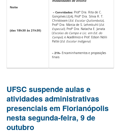
modalidades de ensino
Noite
– Convidados:
Profª Dra. Rita de C.
Gonçalves (
EJA
), Profª Dra. Silvia R. T.
Christovam (
Ed. Escolar
Quilombola
),
Profª Dra. Márcia de S. Lehmkuhl (
Ed.
Especial
); Profª Dra. Natacha E. Janata
(das 18h30 às 21h30)
(
Escolas do Campo e Lic. em Ed. do
Campo
); e Acadêmico e Prof. Edson Ndili
Patte (
Ed. Escolar Indígena
)
– 21h-
Encaminhamentos e proposições
finais
UFSC suspende aulas e
atividades administrativas
presenciais em Florianópolis
nesta segunda-feira, 9 de
outubro