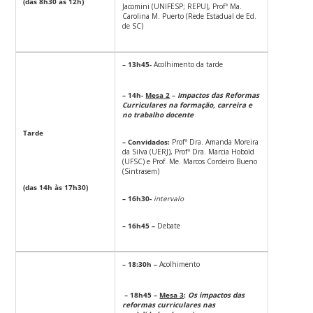
(das 8h30 às 12h)
Jacomini (UNIFESP; REPU), Profª Ma.
Carolina M. Puerto (Rede Estadual de Ed.
de SC)
– 13h45-
Acolhimento da tarde
– 14h-
Mesa 2
–
Impactos das Reformas
Curriculares na formação, carreira e
no trabalho docente
Tarde
– Convidados:
Profª Dra. Amanda Moreira
da Silva (UERJ), Profª Dra. Marcia Hobold
(UFSC) e Prof. Me. Marcos Cordeiro Bueno
(Sintrasem)
(das 14h às 17h30)
– 16h30-
intervalo
– 16h45 –
Debate
– 18:30h –
Acolhimento
– 18h45 –
Mesa 3
:
Os impactos das
reformas curriculares nas