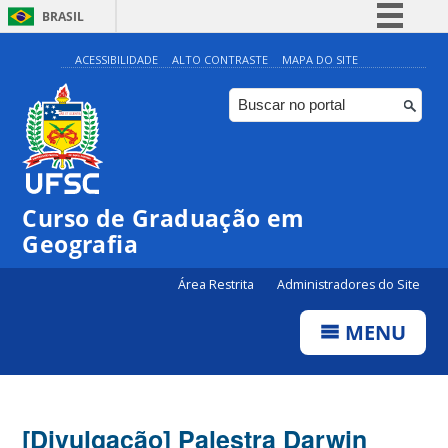
BRASIL
Simplifique!
ACESSIBILIDADE
ALTO CONTRASTE
MAPA DO SITE
Comunica BR
Participe
Acesso à informação
Legislação
Curso de Graduação em
Canais
Geografia
Área Restrita
Administradores do Site
MENU
[Divulgação] Palestra Darwin