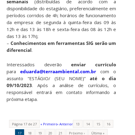
semanais
(distribuídas de acordo com a
disponibilidade do estagiário, preferencialmente em
períodos corridos de 4h; horários de funcionamento
da empresa: de segunda à quinta-feira das 09 às
12h e das 13 às 18h e sexta-feira das 08 às 12h e
das 13 às 17h);
–
Conhecimentos em ferramentas SIG serão um
diferencial
.
Interessados deverão
enviar currículo
para
eduarda@terraambiental.com.br
com o
assunto “ESTÁGIO/ (SEU NOME)”
até o dia
09/10/2023
. Após a análise de currículos, o
responsável entrará em contato informando a
próxima etapa.
Página 17 de 27
« Primeiro
‹ Anterior
13
14
15
16
17
18
19
20
21
Próximo ›
Última »