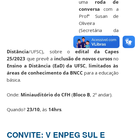
uma
roda de
conversa
com a
Profª Susan de
Oliveira
(Secretária da
SEAD/
Secretaria
de Educação a
Distância
/UFSC), sobre o
edital da Capes
25/2023
que prevê a
inclusão de novos cursos
no
Ensino a Distância (EaD) da UFSC
,
limitados às
áreas de conhecimento da BNCC
para a educação
básica.
Onde:
Miniauditório do CFH
(
Bloco B
, 2º andar).
Quando?
23/10
, às
14hrs
.
CONVITE: V ENPEG SUL E