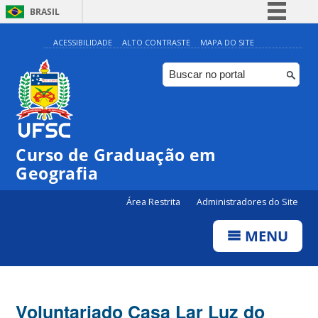
BRASIL
Simplifique!
ACESSIBILIDADE
ALTO CONTRASTE
MAPA DO SITE
Comunica BR
Participe
Acesso à informação
Legislação
Curso de Graduação em
Canais
Geografia
Área Restrita
Administradores do Site
MENU
Voluntariado Casa Lar Luz do