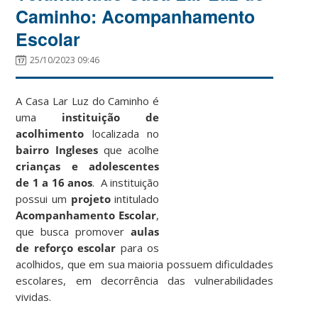
Caminho: Acompanhamento
Escolar
25/10/2023 09:46
A Casa Lar Luz do Caminho é
uma
instituição de
acolhimento
localizada no
bairro Ingleses
que acolhe
crianças e adolescentes
de 1 a 16 anos
. A instituição
possui um
projeto
intitulado
Acompanhamento Escolar
,
que busca promover
aulas
de reforço escolar
para os
acolhidos, que em sua maioria possuem dificuldades
escolares, em decorrência das vulnerabilidades
vividas.