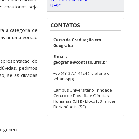
UFSC
s coautorias seja
CONTATOS
ra a categoria de
enviar uma versão
Curso de Graduação em
Geografia
E-mail:
 apresentação do
geografia@contato.ufsc.br
 dúvidas, pedimos
+55 (48) 3721-4124 (Telefone e
so, se as dúvidas
WhatsApp)
Campus Universitário Trindade
Centro de Filosofia e Ciências
Humanas (CFH) - Bloco F, 3º andar.
Florianópolis (SC)
o_genero