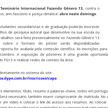
“
Seminário Internacional Fazendo Gênero 13,
contra o
o, anti-fascismo e justiça climática”
abre neste domingo
.
tudantes secundaristas e de graduação poderão inscrever
lhos de pesquisa autoral que desenvolve na sua escola ou
trabalhos será feita presencialmente no Fazendo Gênero 13
s sobre o formato do pôster serão disponibilizadas
oposta for avaliada pela comissão científica. As inscrições par
ezembro. A exposição de pôsteres é uma grande oportunida
o FG13 e realizar redes de contato da área.
 diretamente no sistema do site:
os.dype.com.br/inscricoes/capa
es elementos: título, resumo e palavras-chave, todos em portugu
Será necessário também inserir comprovante de matrícula. No 
ir um vídeo e colocar o link de acesso aos resumos. Ao colocar
ome do(a) professor(a) orientador(a) ou responsável pela pesqui