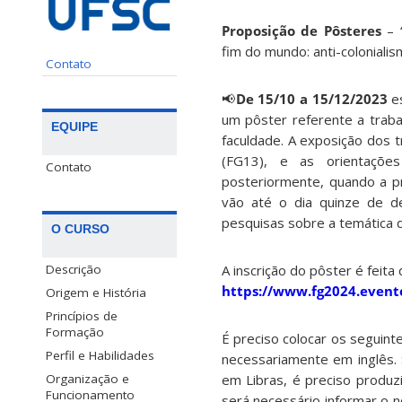
Proposição de Pôsteres
–
fim do mundo: anti-colonialism
Contato
📢
De 15/10 a 15/12/2023
es
um pôster referente a traba
EQUIPE
faculdade. A exposição dos 
(FG13), e as orientaçõe
Contato
posteriormente, quando a pr
vão até o dia quinze de d
pesquisas sobre a temática d
O CURSO
Descrição
A inscrição do pôster é feita
https://www.fg2024.event
Origem e História
Princípios de
Formação
É preciso colocar os seguint
Perfil e Habilidades
necessariamente em inglês. 
Organização e
em Libras, é preciso produz
Funcionamento
será necessário informar o n