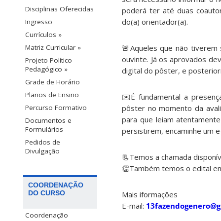
Disciplinas Oferecidas
poderá ter até duas coautor
do(a) orientador(a).
Ingresso
Currículos »
Matriz Curricular »
🚨Aqueles que não tiverem 
ouvinte. Já os aprovados dev
Projeto Político
Pedagógico »
digital do pôster, e posterio
Grade de Horário
Planos de Ensino
✉️É fundamental a presenç
Percurso Formativo
pôster no momento da avali
para que leiam atentamente
Documentos e
Formulários
persistirem, encaminhe um 
Pedidos de
Divulgação
📃Temos a chamada disponíve
👏Também temos o edital em v
COORDENAÇÃO
DO CURSO
Mais iformações
E-mail:
13fazendogenero@g
Coordenação