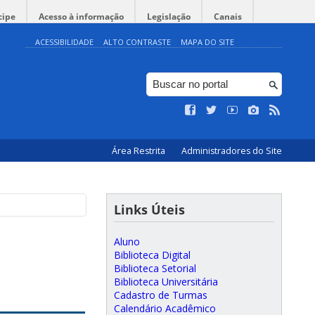
cipe
Acesso à informação
Legislação
Canais
ACESSIBILIDADE
ALTO CONTRASTE
MAPA DO SITE
Área Restrita
Administradores do Site
Links Úteis
Aluno
Biblioteca Digital
Biblioteca Setorial
Biblioteca Universitária
Cadastro de Turmas
Calendário Acadêmico