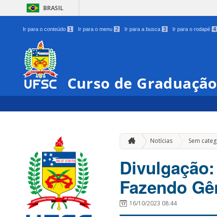
BRASIL
Ir para o conteúdo
1
Ir para o menu
2
Ir para a busca
3
Ir para o rodapé
4
Curso de Graduação
Notícias
Sem categ
Divulgação:
Fazendo Gê
16/10/2023 08:44