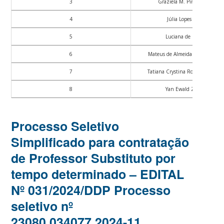
3
Graziela M. Pinheiro Bini
4
Júlia Lopes Lorenz
5
Luciana de Oliveira
6
Mateus de Almeida Prado Sampa
7
Tatiana Crystina Rocha de Olivei
8
Yan Ewald Zechner
Processo Seletivo
Simplificado para contratação
de Professor Substituto por
tempo determinado – EDITAL
Nº 031/2024/DDP Processo
seletivo nº
23080.034077.2024-11.