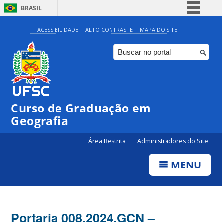
BRASIL
Simplifique!
ACESSIBILIDADE
ALTO CONTRASTE
MAPA DO SITE
Comunica BR
Participe
Acesso à informação
Legislação
Curso de Graduação em
Canais
Geografia
Área Restrita
Administradores do Site
MENU
Portaria 008.2024.GCN –