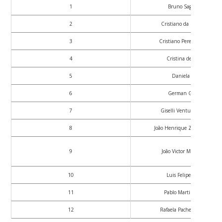
1
Bruno Saggiorato
2
Cristiano da Silva Paiva
3
Cristiano Pereira da Silva
4
Cristina de Moraes
5
Daniela Egger
6
German Gregório
7
Giselli Ventura de Jesus
8
João Henrique Zoehler Lemos
9
João Victor Moré Ramos
10
Luis Felipe Cunha
11
Pablo Martin Bender
12
Rafaela Pacheco Dalbem