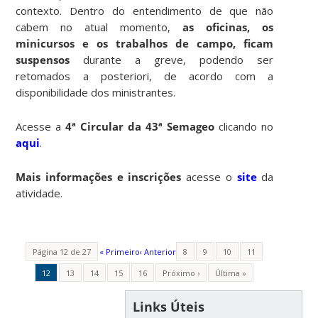
contexto. Dentro do entendimento de que não
cabem no atual momento,
as oficinas, os
minicursos e os trabalhos de campo, ficam
suspensos
durante a greve, podendo ser
retomados a posteriori, de acordo com a
disponibilidade dos ministrantes.
Acesse a
4ª Circular da 43ª Semageo
clicando no
aqui
.
Mais informações e inscrições
acesse o
site
da
atividade.
Página 12 de 27
« Primeiro
‹ Anterior
8
9
10
11
12
13
14
15
16
Próximo ›
Última »
Links Úteis