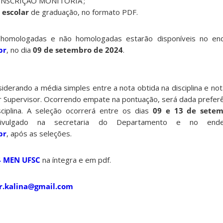
 ‘INSCRIÇÃO MONITORIA’;
 escolar
de graduação, no formato PDF.
s homologadas e não homologadas estarão disponíveis no end
br
, no dia
09 de setembro de 2024
.
siderando a média simples entre a nota obtida na disciplina e no
r Supervisor. Ocorrendo empate na pontuação, será dada preferê
sciplina. A seleção ocorrerá entre os dias
09 e 13 de sete
ulgado na secretaria do Departamento e no endere
br
, após as seleções.
4 MEN UFSC
na íntegra e em pdf.
r.kalina@gmail.com