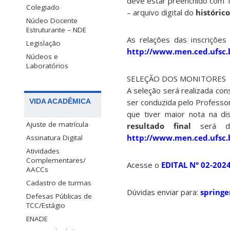
deve estar preenchido com
Colegiado
– arquivo digital do
histórico
Núcleo Docente
Estruturante – NDE
As relações das inscriçõe
Legislação
http://www.men.ced.ufsc.
Núcleos e
Laboratórios
SELEÇÃO DOS MONITORES
A seleção será realizada con
ser conduzida pelo Professo
VIDA ACADÊMICA
que tiver maior nota na di
Ajuste de matrícula
resultado final
será div
http://www.men.ced.ufsc.
Assinatura Digital
Atividades
Complementares/
Acesse o
EDITAL N° 02-202
AACCs
Cadastro de turmas
Dúvidas enviar para:
springe
Defesas Públicas de
TCC/Estágio
ENADE