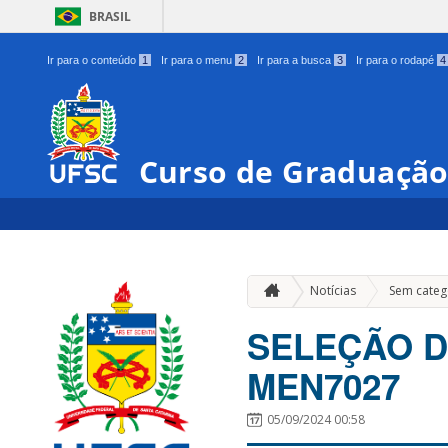
BRASIL
Ir para o conteúdo
1
Ir para o menu
2
Ir para a busca
3
Ir para o rodapé
4
Curso de Graduação
Notícias
Sem categ
SELEÇÃO D
MEN7027
05/09/2024 00:58