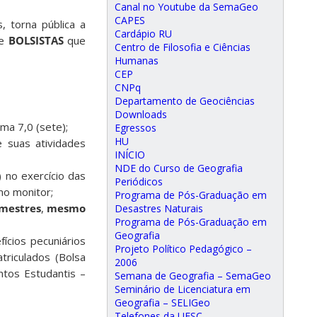
Canal no Youtube da SemaGeo
CAPES
, torna pública a
Cardápio RU
de
BOLSISTAS
que
Centro de Filosofia e Ciências
Humanas
CEP
CNPq
Departamento de Geociências
Downloads
ma 7,0 (sete);
Egressos
HU
 suas atividades
INÍCIO
NDE do Curso de Geografia
) no exercício das
Periódicos
mo monitor;
Programa de Pós-Graduação em
emestres
,
mesmo
Desastres Naturais
Programa de Pós-Graduação em
Geografia
ícios pecuniários
Projeto Político Pedagógico –
riculados (Bolsa
2006
ntos Estudantis –
Semana de Geografia – SemaGeo
Seminário de Licenciatura em
Geografia – SELIGeo
Telefones da UFSC