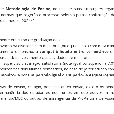
 de
Metodologia de Ensino
, no uso de suas atribuições legais
s normas que regerão o processo seletivo para a contratação 
o semestre 2024/2.
armente em curso de graduação da UFSC;
ovação na disciplina com monitoria (ou equivalente) com nota míni
tamento de ensino, a
compatibilidade entre os horários
de
ara o desenvolvimento das atividades de monitoria;
 supervisor, avaliação satisfatória (nota igual ou superior a 7,0
ecorrer dos dois últimos semestres, no caso de já ter atuado co
 monitoria
por
um período igual ou superior a 4 (quatro) s
sas de ensino, estágio, pesquisa ou extensão, exceto os benef
ermanência dos estudantes nos cursos em que estiverem mat
manência/MEC ou outras de abrangência da PróReitoria de Assu