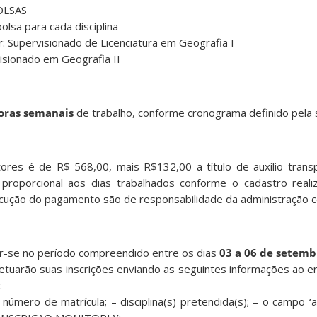
OLSAS
olsa para cada disciplina
: Supervisionado de Licenciatura em Geografia I
sionado em Geografia II
oras semanais
de trabalho, conforme cronograma definido pela 
ores é de R$ 568,00, mais R$132,00 a título de auxílio transp
 proporcional aos dias trabalhados conforme o cadastro real
cução do pagamento são de responsabilidade da administração c
zar-se no período compreendido entre os dias
03 a 06 de setemb
fetuarão suas inscrições enviando as seguintes informações ao e
:
número de matrícula; – disciplina(s) pretendida(s); – o campo ‘