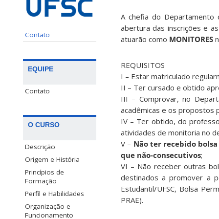
A chefia do Departamento
abertura das inscrições e a
Contato
atuarão como
MONITORES
n
REQUISITOS
EQUIPE
I – Estar matriculado regul
II – Ter cursado e obtido apr
Contato
III – Comprovar, no Depar
acadêmicas e os propostos p
IV – Ter obtido, do professor
O CURSO
atividades de monitoria no d
V –
Não ter recebido bolsa
Descrição
que não-consecutivos
;
Origem e História
VI – Não receber outras bol
Princípios de
destinados a promover a p
Formação
Estudantil/UFSC, Bolsa Per
Perfil e Habilidades
PRAE).
Organização e
Funcionamento