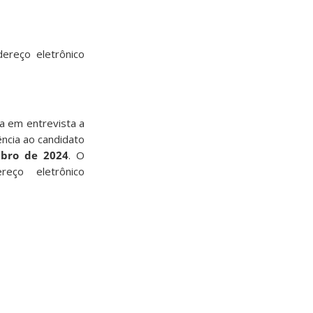
ereço eletrônico
ta em entrevista a
ncia ao candidato
mbro de 2024
. O
ço eletrônico