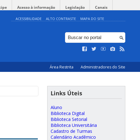
cipe
Acesso à informação
Legislação
Canais
ACESSIBILIDADE
ALTO CONTRASTE
MAPA DO SITE
Área Restrita
Administradores do Site
Links Úteis
Aluno
Biblioteca Digital
Biblioteca Setorial
Biblioteca Universitária
Cadastro de Turmas
Calendário Acadêmico