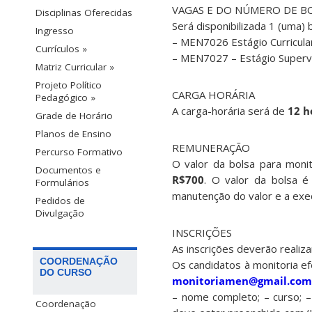
VAGAS E DO NÚMERO DE B
Disciplinas Oferecidas
Será disponibilizada 1 (uma) b
Ingresso
– MEN7026 Estágio Curricular
Currículos »
– MEN7027 – Estágio Supervi
Matriz Curricular »
Projeto Político
CARGA HORÁRIA
Pedagógico »
A carga-horária será de
12 h
Grade de Horário
Planos de Ensino
REMUNERAÇÃO
Percurso Formativo
O valor da bolsa para monit
Documentos e
R$700
. O valor da bolsa é
Formulários
manutenção do valor e a exe
Pedidos de
Divulgação
INSCRIÇÕES
As inscrições deverão reali
COORDENAÇÃO
Os candidatos à monitoria e
DO CURSO
monitoriamen@gmail.com
– nome completo; – curso; – 
Coordenação