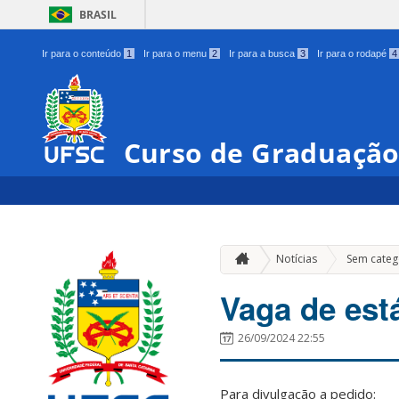
BRASIL
Ir para o conteúdo
1
Ir para o menu
2
Ir para a busca
3
Ir para o rodapé
4
Curso de Graduação
Notícias
Sem categ
Vaga de est
26/09/2024 22:55
Para divulgação a pedido: