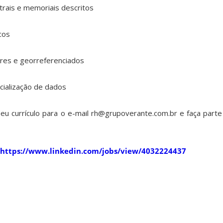
strais e memoriais descritos
cos
res e georreferenciados
acialização de dados
eu currículo para o e-mail rh@grupoverante.com.br e faça parte
https://www.linkedin.com/jobs/view/4032224437