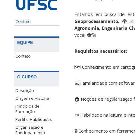
Estamos em busca de est
Geoprocessamento
. 🌍📐
Contato
Agronomia, Engenharia Civ
você! 🎓🚀
EQUIPE
Requisitos necessários:
Contato
🗺️ Conhecimento em cartog
O CURSO
💻 Familiaridade com software
Descrição
Origem e História
🏠 Noções de regularização f
Princípios de
Formação
📜 Habilidade na leitura e in
Perfil e Habilidades
Organização e
🌐 Conhecimento em ferramen
Funcionamento