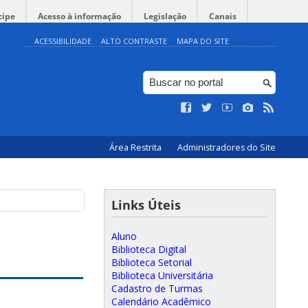
cipe
Acesso à informação
Legislação
Canais
ACESSIBILIDADE
ALTO CONTRASTE
MAPA DO SITE
Área Restrita
Administradores do Site
Links Úteis
Aluno
Biblioteca Digital
Biblioteca Setorial
Biblioteca Universitária
Cadastro de Turmas
Calendário Acadêmico