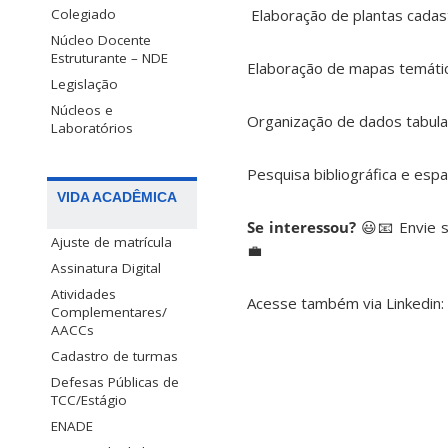
Colegiado
️ Elaboração de plantas cada
Núcleo Docente
Estruturante – NDE
Elaboração de mapas temáti
Legislação
Núcleos e
Organização de dados tabula
Laboratórios
Pesquisa bibliográfica e esp
VIDA ACADÊMICA
Se interessou?
😃📧 Envie s
Ajuste de matrícula
💼
Assinatura Digital
Atividades
Acesse também via Linkedin:
Complementares/
AACCs
Cadastro de turmas
Defesas Públicas de
TCC/Estágio
ENADE