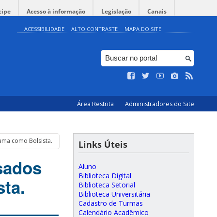
cipe
Acesso à informação
Legislação
Canais
ACESSIBILIDADE
ALTO CONTRASTE
MAPA DO SITE
Área Restrita
Administradores do Site
ama como Bolsista.
Links Úteis
sados
Aluno
Biblioteca Digital
ta.
Biblioteca Setorial
Biblioteca Universitária
Cadastro de Turmas
Calendário Acadêmico