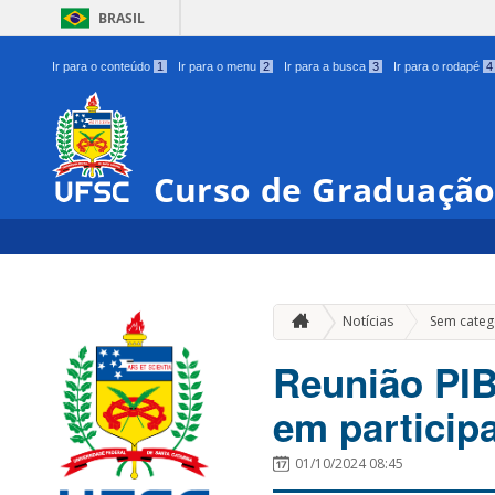
BRASIL
Ir para o conteúdo
1
Ir para o menu
2
Ir para a busca
3
Ir para o rodapé
4
Curso de Graduação
Notícias
Sem categ
Reunião PIB
em particip
01/10/2024 08:45