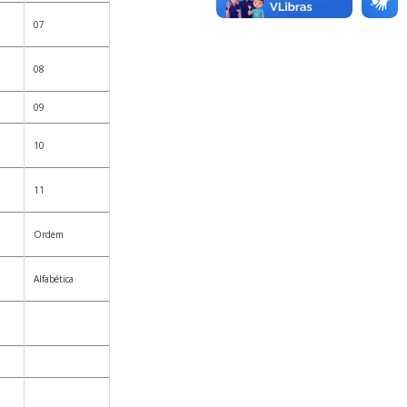
07
08
09
10
11
Ordem
Alfabética