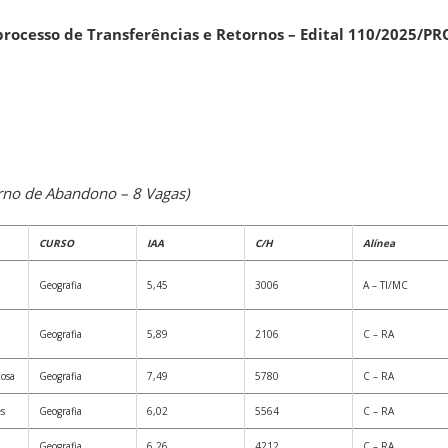
 processo de
Transferências e Retornos – Edital 110/2025/P
orno de Abandono – 8 Vagas)
CURSO
IAA
C/H
Alínea
Geografia
5,45
3006
A – TI/MC
Geografia
5,89
2106
C – RA
osa
Geografia
7,49
5780
C – RA
es
Geografia
6,02
5564
C – RA
Geografia
6,26
4212
C – RA