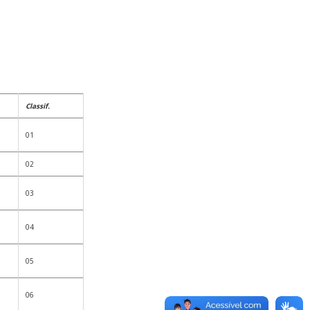
Classif.
01
02
03
04
05
06