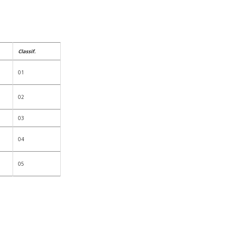
Classif.
01
02
03
04
05