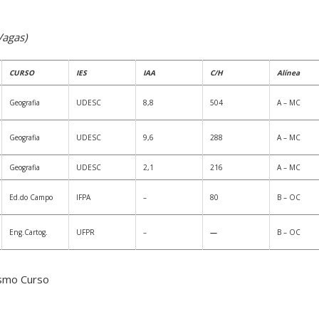
Vagas)
CURSO
IES
IAA
C/H
Alínea
Geografia
UDESC
8,8
504
A – MC
Geografia
UDESC
9,6
288
A – MC
Geografia
UDESC
2,1
216
A – MC
Ed.do Campo
IFPA
–
80
B – OC
Eng.Cartog.
UFPR
–
—
B – OC
smo Curso