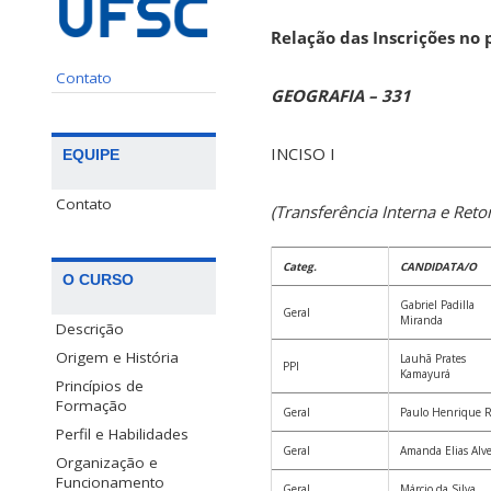
Relação das Inscrições no
Contato
GEOGRAFIA – 331
INCISO I
EQUIPE
Contato
(Transferência Interna e Ret
Categ.
CANDIDATA/O
O CURSO
Gabriel Padilla
Geral
Miranda
Descrição
Origem e História
Lauhã Prates
PPI
Kamayurá
Princípios de
Formação
Geral
Paulo Henrique R
Perfil e Habilidades
Geral
Amanda Elias Alv
Organização e
Funcionamento
Geral
Márcio da Silva