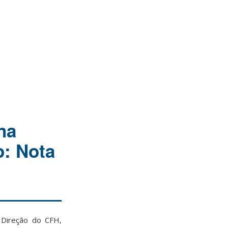
na
o: Nota
 Direção do CFH,