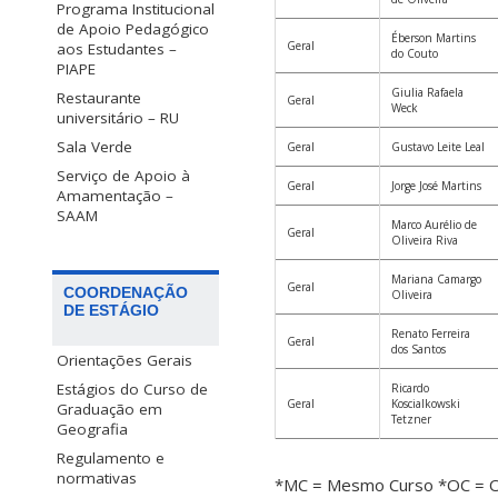
Programa Institucional
de Apoio Pedagógico
Éberson Martins
Geral
aos Estudantes –
do Couto
PIAPE
Giulia Rafaela
Restaurante
Geral
Weck
universitário – RU
Sala Verde
Geral
Gustavo Leite Leal
Serviço de Apoio à
Geral
Jorge José Martins
Amamentação –
SAAM
Marco Aurélio de
Geral
Oliveira Riva
Mariana Camargo
Geral
COORDENAÇÃO
Oliveira
DE ESTÁGIO
Renato Ferreira
Geral
dos Santos
Orientações Gerais
Estágios do Curso de
Ricardo
Geral
Koscialkowski
Graduação em
Tetzner
Geografia
Regulamento e
normativas
*MC = Mesmo Curso
*OC = O