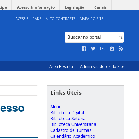
cipe
Acesso à informação
Legislação
Canais
ACESSIBILIDADE
ALTO CONTRASTE
MAPA DO SITE
Área Restrita
Administradores do Site
Links Úteis
cesso
Aluno
Biblioteca Digital
Biblioteca Setorial
Biblioteca Universitária
Cadastro de Turmas
Calendário Acadêmico