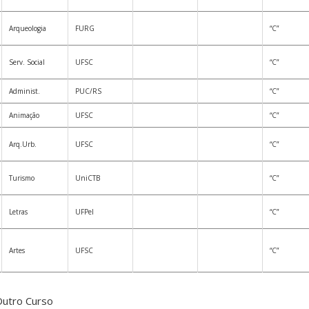
Arqueologia
FURG
“C”
Serv. Social
UFSC
“C”
Administ.
PUC/RS
“C”
Animação
UFSC
“C”
Arq.Urb.
UFSC
“C”
Turismo
UniCTB
“C”
Letras
UFPel
“C”
Artes
UFSC
“C”
utro Curso