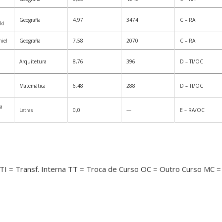
Geografia
4,97
3474
C – RA
ki
iel
Geografia
7,58
2070
C – RA
Arquitetura
8,76
396
D – TI/OC
Matemática
6,48
288
D – TI/OC
ta
Letras
0,0
—
E – RA/OC
TI = Transf. Interna
TT = Troca de Curso
OC = Outro Curso
MC =