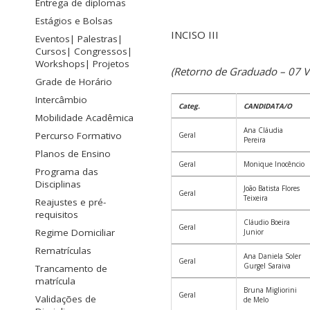
Entrega de diplomas
Estágios e Bolsas
INCISO III
Eventos| Palestras|
Cursos| Congressos|
Workshops| Projetos
(Retorno de Graduado – 07 V
Grade de Horário
Intercâmbio
Categ.
CANDIDATA/O
Mobilidade Acadêmica
Ana Cláudia
Percurso Formativo
Geral
Pereira
Planos de Ensino
Geral
Monique Inocêncio
Programa das
Disciplinas
João Batista Flores
Geral
Teixeira
Reajustes e pré-
requisitos
Cláudio Boeira
Geral
Regime Domiciliar
Junior
Rematrículas
Ana Daniela Soler
Geral
Gurgel Saraiva
Trancamento de
matrícula
Bruna Migliorini
Geral
Validações de
de Melo