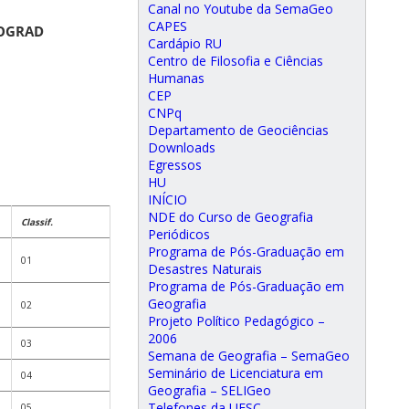
Canal no Youtube da SemaGeo
CAPES
ROGRAD
Cardápio RU
Centro de Filosofia e Ciências
Humanas
CEP
CNPq
Departamento de Geociências
Downloads
Egressos
HU
INÍCIO
NDE do Curso de Geografia
Classif.
Periódicos
Programa de Pós-Graduação em
01
Desastres Naturais
Programa de Pós-Graduação em
Geografia
02
Projeto Político Pedagógico –
2006
03
Semana de Geografia – SemaGeo
Seminário de Licenciatura em
04
Geografia – SELIGeo
Telefones da UFSC
05