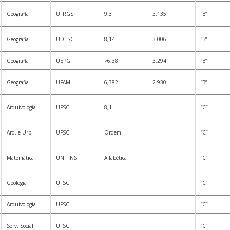
Geografia
UFRGS
9,3
3.135
“B”
Geografia
UDESC
8,14
3.006
“B”
Geografia
UEPG
>6,38
3.294
“B”
Geografia
UFAM
6,382
2.930
“B”
Arquivologia
UFSC
8,1
–
“C”
Arq. e Urb.
UFSC
Ordem
“C”
Matemática
UNITINS
Alfabética
“C”
Geologia
UFSC
“C”
Arquivologia
UFSC
“C”
Serv. Social
UFSC
“C”