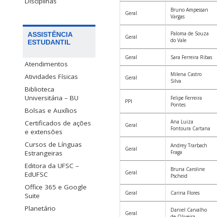
Disciplinas
Bruno Ampessan
Geral
Vargas
Paloma de Souza
ASSISTÊNCIA
Geral
do Vale
ESTUDANTIL
Geral
Sara Ferreira Ribas
Atendimentos
Milena Castro
Atividades Físicas
Geral
Silva
Biblioteca
Universitária – BU
Felipe Ferreira
PPI
Pontes
Bolsas e Auxílios
Ana Luiza
Certificados de ações
Geral
Fontoura Cartana
e extensões
Cursos de Línguas
Andrey Trarbach
Geral
Fraga
Estrangeiras
Editora da UFSC –
Bruna Caroline
Geral
EdUFSC
Pscheid
Office 365 e Google
Geral
Carina Flores
Suite
Planetário
Daniel Carvalho
Geral
de Oliveira