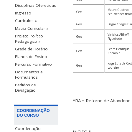
Disciplinas Oferecidas
Mauro Gustavo
Geral
Ingresso
Schimendes tiscos
Currículos »
Geral
Daggo Chagas Dan
Matriz Curricular »
Vinícius Althoff
Projeto Político
Geral
Figueiredo
Pedagógico »
Grade de Horário
Pedro Henrique
Geral
Cherobin
Planos de Ensino
Jorge Luiz da Cos
Percurso Formativo
Geral
Loureiro
Documentos e
Formulários
Pedidos de
Divulgação
*RA = Retorno de Abandono
COORDENAÇÃO
DO CURSO
Coordenação
INCISO II