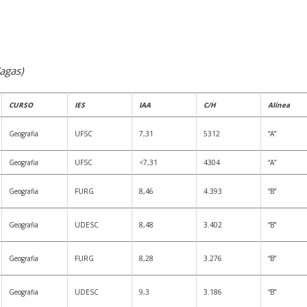
agas)
CURSO
IES
IAA
C/H
Alínea
Geografia
UFSC
7,31
5312
“A”
Geografia
UFSC
<7,31
4304
“A”
Geografia
FURG
8,46
4.393
“B”
Geografia
UDESC
8,48
3.402
“B”
Geografia
FURG
8,28
3.276
“B”
Geografia
UDESC
9,3
3.186
“B”