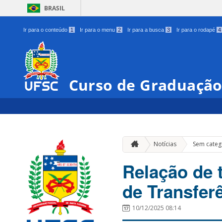
BRASIL
Ir para o conteúdo
1
Ir para o menu
2
Ir para a busca
3
Ir para o rodapé
4
Curso de Graduação
Notícias
Sem categ
Relação de 
de Transfer
10/12/2025 08:14