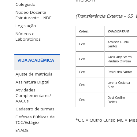
Colegiado
Núcleo Docente
(Transferência Externa – 05 
Estruturante – NDE
Legislação
Categ..
CANDIDATA/O
Núcleos e
Laboratórios
Amanda Dutra
Geral
Santos
Greiziany Soares
Geral
VIDA ACADÊMICA
Paulino Oliveira
Geral
Rafael dos Santos
Ajuste de matrícula
Assinatura Digital
Lorena Costa da
Geral
Silva
Atividades
Complementares/
Davi Coelho
Geral
AACCs
Freitas
Cadastro de turmas
Defesas Públicas de
*OC = Outro Curso
MC = Me
TCC/Estágio
ENADE