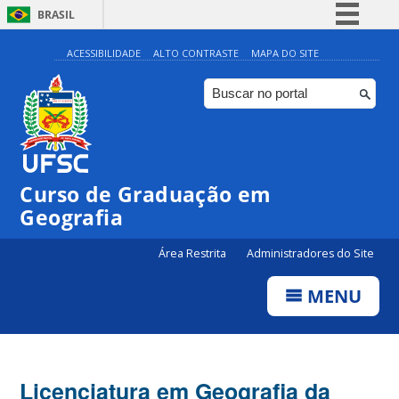
BRASIL
Simplifique!
ACESSIBILIDADE
ALTO CONTRASTE
MAPA DO SITE
Comunica BR
Participe
Acesso à informação
Legislação
Curso de Graduação em
Canais
Geografia
Área Restrita
Administradores do Site
MENU
Licenciatura em Geografia da