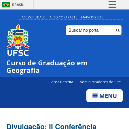
BRASIL
Simplifique!
ACESSIBILIDADE
ALTO CONTRASTE
MAPA DO SITE
Comunica BR
Participe
Acesso à informação
Legislação
Curso de Graduação em
Canais
Geografia
Área Restrita
Administradores do Site
MENU
Divulgação: II Conferência