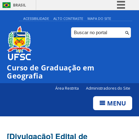
BRASIL
Simplifique!
ACESSIBILIDADE
ALTO CONTRASTE
MAPA DO SITE
Comunica BR
Participe
Acesso à informação
Legislação
Curso de Graduação em
Canais
Geografia
Área Restrita
Administradores do Site
MENU
[Divulgação] Edital de