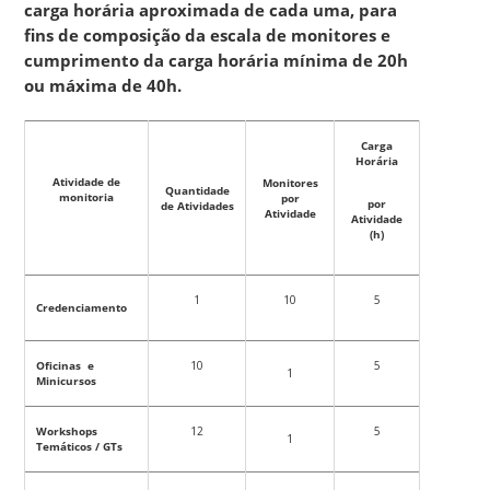
carga horária aproximada de cada uma, para
fins de composição da escala de monitores e
cumprimento da carga horária mínima de 20h
ou máxima de 40h.
Carga
Horária
Atividade de
Monitores
Quantidade
monitoria
por
por
de Atividades
Atividade
Atividade
(h)
1
10
5
Credenciamento
Oficinas e
10
5
1
Minicursos
Workshops
12
5
1
Temáticos / GTs