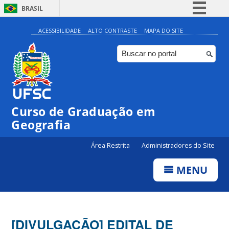
BRASIL
Simplifique!
ACESSIBILIDADE
ALTO CONTRASTE
MAPA DO SITE
Comunica BR
Participe
Acesso à informação
Legislação
Curso de Graduação em
Canais
Geografia
Área Restrita
Administradores do Site
MENU
[DIVULGAÇÃO] EDITAL DE