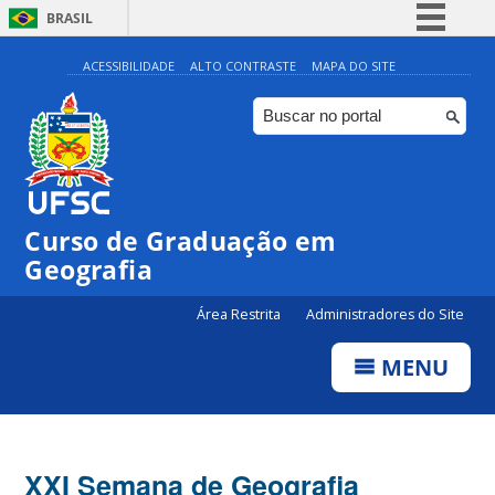
BRASIL
Simplifique!
ACESSIBILIDADE
ALTO CONTRASTE
MAPA DO SITE
Comunica BR
Participe
Acesso à informação
Legislação
Curso de Graduação em
Canais
Geografia
Área Restrita
Administradores do Site
MENU
XXI Semana de Geografia