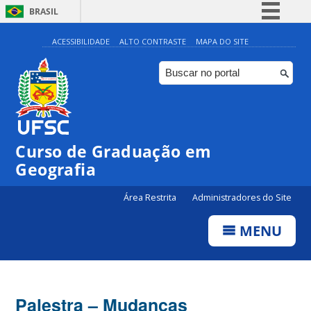
BRASIL
Simplifique!
ACESSIBILIDADE
ALTO CONTRASTE
MAPA DO SITE
Comunica BR
Participe
Acesso à informação
Legislação
Curso de Graduação em
Canais
Geografia
Área Restrita
Administradores do Site
MENU
Palestra – Mudanças