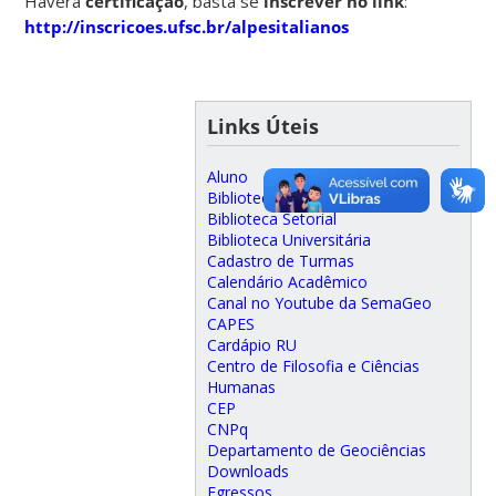
Haverá
certificação
, basta se
inscrever no link
:
http://inscricoes.ufsc.br/alpesitalianos
Links Úteis
Aluno
Biblioteca Digital
Biblioteca Setorial
Biblioteca Universitária
Cadastro de Turmas
Calendário Acadêmico
Canal no Youtube da SemaGeo
CAPES
Cardápio RU
Centro de Filosofia e Ciências
Humanas
CEP
CNPq
Departamento de Geociências
Downloads
Egressos