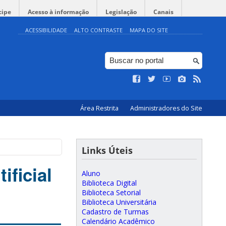
cipe
Acesso à informação
Legislação
Canais
ACESSIBILIDADE
ALTO CONTRASTE
MAPA DO SITE
Área Restrita
Administradores do Site
Links Úteis
ificial
Aluno
Biblioteca Digital
Biblioteca Setorial
Biblioteca Universitária
Cadastro de Turmas
Calendário Acadêmico