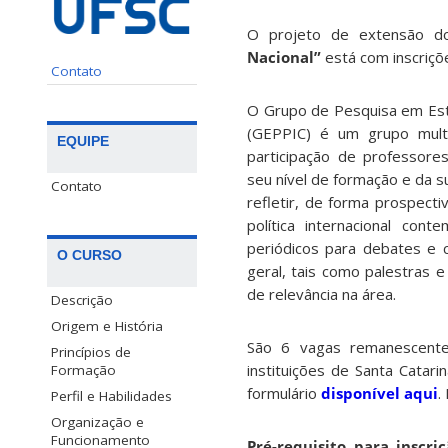
O projeto de extensão d
Nacional”
está com inscriçõ
Contato
O Grupo de Pesquisa em Estu
(GEPPIC) é um grupo multid
EQUIPE
participação de professore
seu nível de formação e da s
Contato
refletir, de forma prospect
política internacional con
periódicos para debates e 
O CURSO
geral, tais como palestras 
de relevância na área.
Descrição
Origem e História
São 6 vagas remanescente
Princípios de
instituições de Santa Catari
Formação
formulário
disponível aqui
.
Perfil e Habilidades
Organização e
Funcionamento
Pré-requisito para inscri