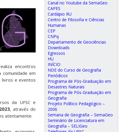
Canal no Youtube da SemaGeo
CAPES
Cardápio RU
Centro de Filosofia e Ciências
Humanas
CEP
CNPq
Departamento de Geociências
Downloads
Egressos
HU
INÍCIO
ealiza encontros
NDE do Curso de Geografia
s à comunidade em
Periódicos
 livros e eventos
Programa de Pós-Graduação em
Desastres Naturais
Programa de Pós-Graduação em
Geografia
ursos da UFSC e
Projeto Político Pedagógico –
 2023
, através do
2006
Semana de Geografia – SemaGeo
ões atentamente.
Seminário de Licenciatura em
Geografia – SELIGeo
ireito, economia,
Telefones da UFSC