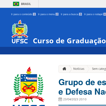
BRASIL
Ir para o conteúdo
1
Ir para o menu
2
Ir para a busca
3
Ir para o rodapé
4
Curso de Graduação
Notícias
Sem categ
Grupo de est
e Defesa Na
23/04/2023 20:10