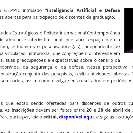
o GEPPIC intitulado
“Inteligência Artificial e Defesa
es abertas para participação de discentes de graduação.
dos Estratégicos e Política Internacional Contemporânea
isciplinar e interinstitucional, que abre espaço para a
s(as), estudantes e pesquisadores(as), independente de
ua vinculação institucional, que congreguem o interesse em
iva, suas preocupações e expectativas sobre o cenário da
temporânea, da segurança e da defesa. Nessa perspectiva, r
construção conjunta das pesquisas, realiza atividades aberta
e seminários, assim como divulga seus resultados em periódicos,
s que estão sendo ofertadas para discentes de outros c
na. As
inscrições
devem ser feitas entre
20 e 28 de abril de
 Para participar, leia o
edital,
disponível aqui
, e siga as instruç
ção
: Estar matriculado nos cursos de relações internacionais, d